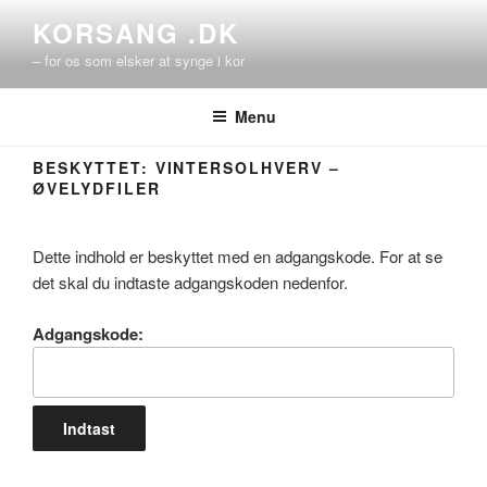
Videre
KORSANG .DK
til
– for os som elsker at synge i kor
indhold
Menu
BESKYTTET: VINTERSOLHVERV –
ØVELYDFILER
Dette indhold er beskyttet med en adgangskode. For at se
det skal du indtaste adgangskoden nedenfor.
Adgangskode: