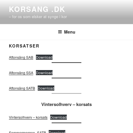
Videre
KORSANG .DK
til
– for os som elsker at synge i kor
indhold
Menu
KORSATSER
Aftonsång SAB
Download
Aftonsång SSA
Download
Aftonsång SATB
Download
Vintersolhverv – korsats
Vintersolhverv – korsats
Download
Sommermorgen_SATB
Download