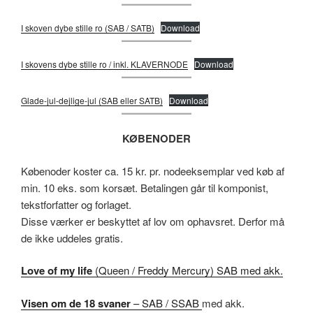
I skoven dybe stille ro (SAB / SATB)
Download
I skovens dybe stille ro / inkl. KLAVERNODE
Download
Glade-jul-dejlige-jul (SAB eller SATB)
Download
KØBENODER
Købenoder koster ca. 15 kr. pr. nodeeksemplar ved køb af
min. 10 eks. som korsæt. Betalingen går til komponist,
tekstforfatter og forlaget.
Disse værker er beskyttet af lov om ophavsret. Derfor må
de ikke uddeles gratis.
Love of my life
(Queen / Freddy Mercury) SAB med akk.
Visen om de 18 svaner
– SAB / SSAB
med akk.