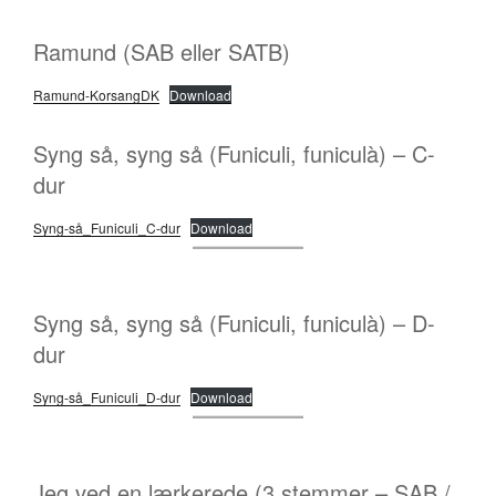
Ramund (SAB eller SATB)
Ramund-KorsangDK
Download
Syng så, syng så (Funiculi, funiculà) – C-
dur
Syng-så_Funiculi_C-dur
Download
Syng så, syng så (Funiculi, funiculà) – D-
dur
Syng-så_Funiculi_D-dur
Download
Jeg ved en lærkerede (3 stemmer – SAB /