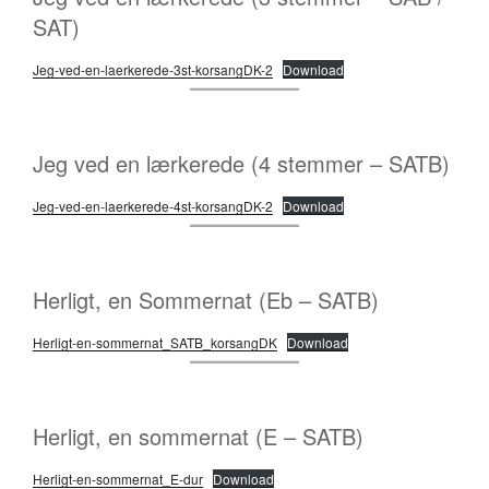
SAT)
Jeg-ved-en-laerkerede-3st-korsangDK-2
Download
Jeg ved en lærkerede (4 stemmer – SATB)
Jeg-ved-en-laerkerede-4st-korsangDK-2
Download
Herligt, en Sommernat (Eb – SATB)
Herligt-en-sommernat_SATB_korsangDK
Download
Herligt, en sommernat (E – SATB)
Herligt-en-sommernat_E-dur
Download