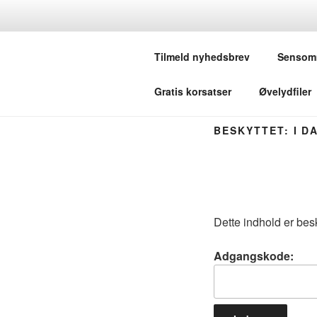
Videre
til
KORSANG 
indhold
Tilmeld nyhedsbrev
Sensom
– for os som elsker at synge i ko
Gratis korsatser
Øvelydfiler
BESKYTTET: I D
Dette indhold er bes
Adgangskode: