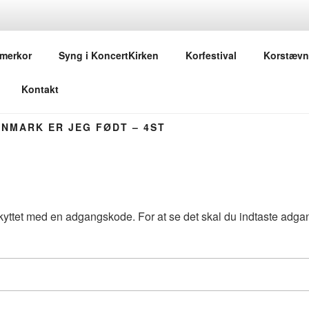
.DK
merkor
Syng i KoncertKirken
Korfestival
Korstævn
r
Kontakt
ANMARK ER JEG FØDT – 4ST
kyttet med en adgangskode. For at se det skal du indtaste adg