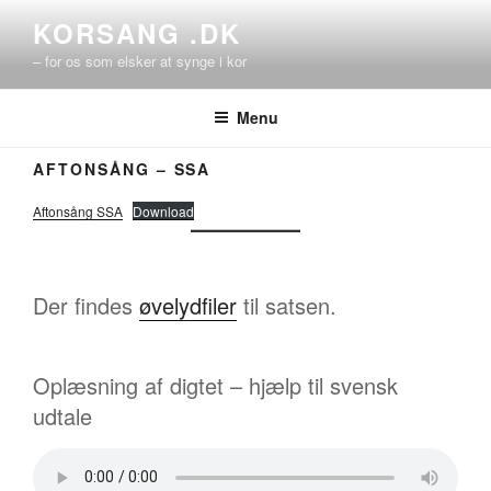
Videre
KORSANG .DK
til
– for os som elsker at synge i kor
indhold
Menu
AFTONSÅNG – SSA
Aftonsång SSA
Download
Der findes
øvelydfiler
til satsen.
Oplæsning af digtet – hjælp til svensk
udtale