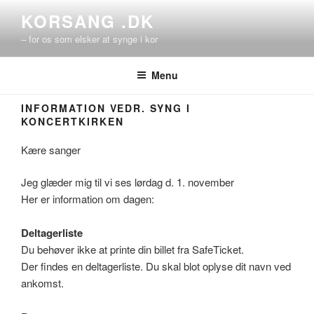
Videre
KORSANG .DK
til
– for os som elsker at synge i kor
indhold
Menu
INFORMATION VEDR. SYNG I
KONCERTKIRKEN
Kære sanger
Jeg glæder mig til vi ses lørdag d. 1. november
Her er information om dagen:
Deltagerliste
Du behøver ikke at printe din billet fra SafeTicket.
Der findes en deltagerliste. Du skal blot oplyse dit navn ved
ankomst.