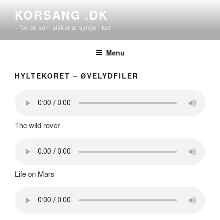
Videre
KORSANG .DK
til
– for os som elsker at synge i kor
indhold
Menu
HYLTEKORET – ØVELYDFILER
The wild rover
Life on Mars