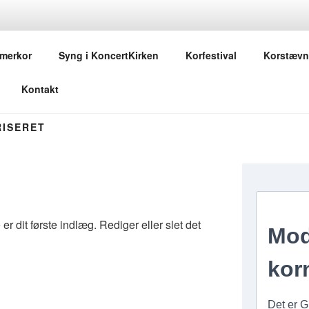
.DK
merkor
Syng i KoncertKirken
Korfestival
Korstævn
r
Kontakt
RISERET
r dit første indlæg. Rediger eller slet det