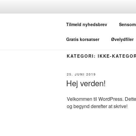
Videre
til
KORSANG 
indhold
Tilmeld nyhedsbrev
Sensom
– for os som elsker at synge i ko
Gratis korsatser
Øvelydfiler
KATEGORI:
IKKE-KATEGO
UDGIVET
25. JUNI 2019
DEN
Hej verden!
Velkommen til WordPress. Dette e
og begynd derefter at skrive!